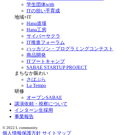
学生団体with
ITの担い手育成
地域×IT
Hana道場
Hana工房
サイバーサクラ
IT推進フォーラム
ハッカソン・プログラミングコンテスト
商品開発
ITブートキャンプ
SABAE STARTUP PROJECT
まちなか賑わい
さばぷら
La Tempo
研修
オープンSABAE
講演依頼・視察について
インターン生採用
事業報告
© 2022 L community.
個人情報保護方針
サイトマップ