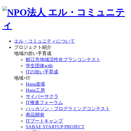
エル・コミュニティについて
プロジェクト紹介
地域の担い手育成
鯖江市地域活性化プランコンテスト
学生団体with
ITの担い手育成
地域×IT
Hana道場
Hana工房
サイバーサクラ
IT推進フォーラム
ハッカソン・プログラミングコンテスト
商品開発
ITブートキャンプ
SABAE STARTUP PROJECT