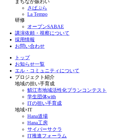
まちなか賑わい
さばぷら
La Tempo
研修
オープンSABAE
講演依頼・視察について
採用情報
お問い合わせ
トップ
お知らせ一覧
エル・コミュニティについて
プロジェクト紹介
地域の担い手育成
鯖江市地域活性化プランコンテスト
学生団体with
ITの担い手育成
地域×IT
Hana道場
Hana工房
サイバーサクラ
IT推進フォーラム