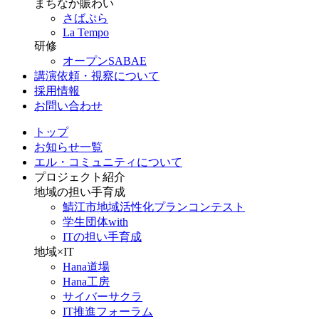
まちなか賑わい
さばぷら
La Tempo
研修
オープンSABAE
講演依頼・視察について
採用情報
お問い合わせ
トップ
お知らせ一覧
エル・コミュニティについて
プロジェクト紹介
地域の担い手育成
鯖江市地域活性化プランコンテスト
学生団体with
ITの担い手育成
地域×IT
Hana道場
Hana工房
サイバーサクラ
IT推進フォーラム