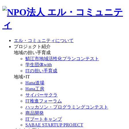
エル・コミュニティについて
プロジェクト紹介
地域の担い手育成
鯖江市地域活性化プランコンテスト
学生団体with
ITの担い手育成
地域×IT
Hana道場
Hana工房
サイバーサクラ
IT推進フォーラム
ハッカソン・プログラミングコンテスト
商品開発
ITブートキャンプ
SABAE STARTUP PROJECT