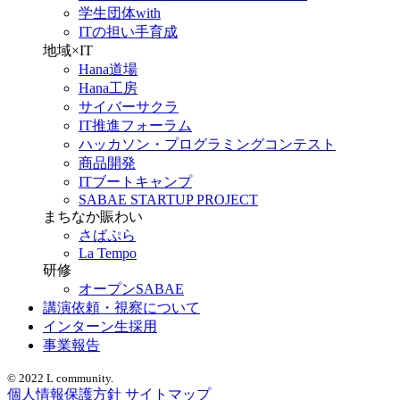
学生団体with
ITの担い手育成
地域×IT
Hana道場
Hana工房
サイバーサクラ
IT推進フォーラム
ハッカソン・プログラミングコンテスト
商品開発
ITブートキャンプ
SABAE STARTUP PROJECT
まちなか賑わい
さばぷら
La Tempo
研修
オープンSABAE
講演依頼・視察について
インターン生採用
事業報告
© 2022 L community.
個人情報保護方針
サイトマップ