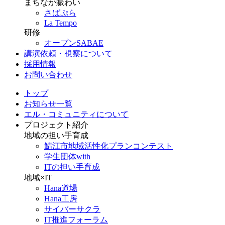
まちなか賑わい
さばぷら
La Tempo
研修
オープンSABAE
講演依頼・視察について
採用情報
お問い合わせ
トップ
お知らせ一覧
エル・コミュニティについて
プロジェクト紹介
地域の担い手育成
鯖江市地域活性化プランコンテスト
学生団体with
ITの担い手育成
地域×IT
Hana道場
Hana工房
サイバーサクラ
IT推進フォーラム