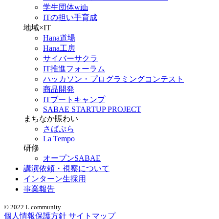
学生団体with
ITの担い手育成
地域×IT
Hana道場
Hana工房
サイバーサクラ
IT推進フォーラム
ハッカソン・プログラミングコンテスト
商品開発
ITブートキャンプ
SABAE STARTUP PROJECT
まちなか賑わい
さばぷら
La Tempo
研修
オープンSABAE
講演依頼・視察について
インターン生採用
事業報告
© 2022 L community.
個人情報保護方針
サイトマップ