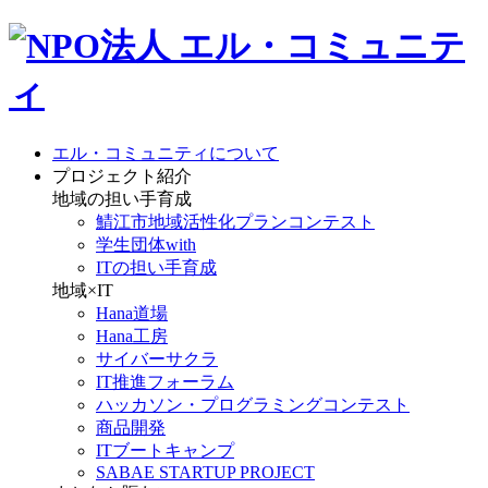
エル・コミュニティについて
プロジェクト紹介
地域の担い手育成
鯖江市地域活性化プランコンテスト
学生団体with
ITの担い手育成
地域×IT
Hana道場
Hana工房
サイバーサクラ
IT推進フォーラム
ハッカソン・プログラミングコンテスト
商品開発
ITブートキャンプ
SABAE STARTUP PROJECT