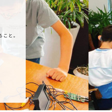
、
ること。